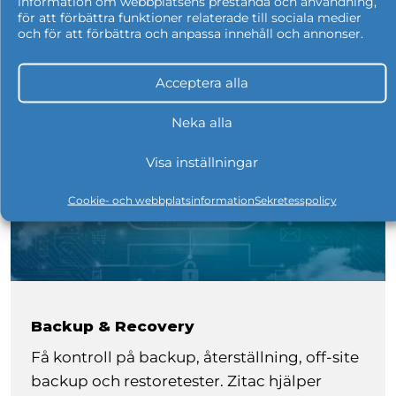
information om webbplatsens prestanda och användning,
Fler tjänster vi erbjuder
för att förbättra funktioner relaterade till sociala medier
och för att förbättra och anpassa innehåll och annonser.
Acceptera alla
Neka alla
Visa inställningar
Cookie- och webbplatsinformation
Sekretesspolicy
Backup & Recovery
Få kontroll på backup, återställning, off-site
backup och restoretester. Zitac hjälper