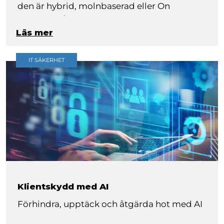
den är hybrid, molnbaserad eller On
Premise. Våra konsulter som jobbar med
Läs mer
infrastruktur har lång erfarenhet och är
certifierade inom de produkter vi använder
oss av.
IT SÄKERHET
Klientskydd med AI
Förhindra, upptäck och åtgärda hot med AI