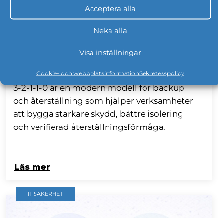
Acceptera alla
Neka alla
Visa inställningar
3-2-1-1-0: så bygger du en modern
backupstrategi
Cookie- och webbplatsinformation
Sekretesspolicy
3-2-1-1-0 är en modern modell för backup
och återställning som hjälper verksamheter
att bygga starkare skydd, bättre isolering
och verifierad återställningsförmåga.
Läs mer
IT SÄKERHET