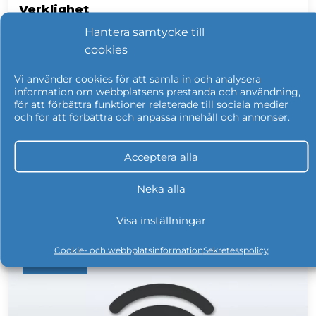
Verklighet
Hantera samtycke till
IT Säkerhet är ett ämne dagarna som dessa.
cookies
Hotet för nya säkerhetsincidenter har ökat
markant det senaste och attacker som
Vi använder cookies för att samla in och analysera
"Coop-incidenten", "Norsk Hydro" och andra
information om webbplatsens prestanda och användning,
för att förbättra funktioner relaterade till sociala medier
nu kända fall som nu blivit
och för att förbättra och anpassa innehåll och annonser.
uppmärksammat i media gör att fler
verksamheter har fått upp ögonen för
Acceptera alla
hotbilden.
Neka alla
Visa inställningar
Läs mer
Cookie- och webbplatsinformation
Sekretesspolicy
BLOGG