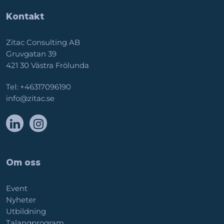
Kontakt
Zitac Consulting AB
Gruvgatan 39
421 30 Västra Frölunda
Tel:
+46317096190
info@zitac.se
Om oss
Event
Nyheter
Utbildning
Talangprogram