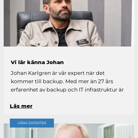
Vi lär känna Johan
Johan Karlgren är vår expert när det
kommer till backup. Med mer än 27 års
erfarenhet av backup och IT infrastruktur är
Johan en viktig nyckelspelare i Zitacs team.
Läs mer
Johan är även IT-chef på Zitac vilket känns
tryggt för oss andra. Vi ställde några frågor
till Johan för att lära känna honom bättre.
VÅRA EXPERTER