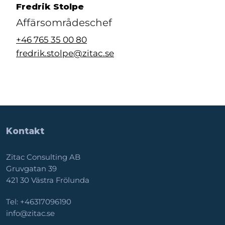
Fredrik Stolpe
Affärsområdeschef
+46 765 35 00 80
fredrik.stolpe@zitac.se
Kontakt
Zitac Consulting AB
Gruvgatan 39
421 30 Västra Frölunda
Tel:
+46317096190
info@zitac.se