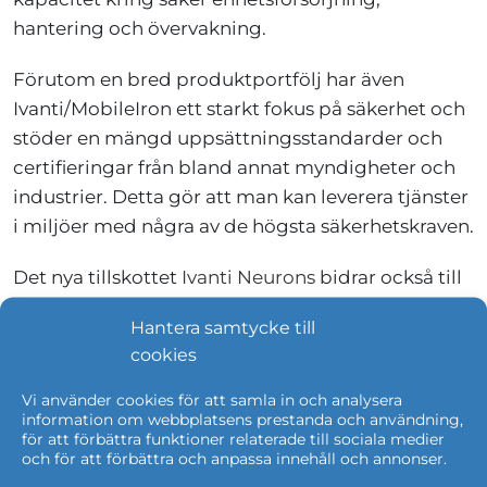
hantering och övervakning.
Förutom en bred produktportfölj har även
Ivanti/MobileIron ett starkt fokus på säkerhet och
stöder en mängd uppsättningsstandarder och
certifieringar från bland annat myndigheter och
industrier. Detta gör att man kan leverera tjänster
i miljöer med några av de högsta säkerhetskraven.
Det nya tillskottet
Ivanti Neurons
bidrar också till
Leader-positioneringen. Med dessa
Hantera samtycke till
automatiseringsrobotar självläker och säkras
cookies
enheter över ett brett spektrum av
operativsystem - Windows, Mac, Chrome OS,
Vi använder cookies för att samla in och analysera
information om webbplatsens prestanda och användning,
Linux, Unix, iOS och Android - IoT-enheter. Ivanti
för att förbättra funktioner relaterade till sociala medier
Neurons och ger större överblick i realtid, över
och för att förbättra och anpassa innehåll och annonser.
enheternas skick vilket dramatiskt förbättrar