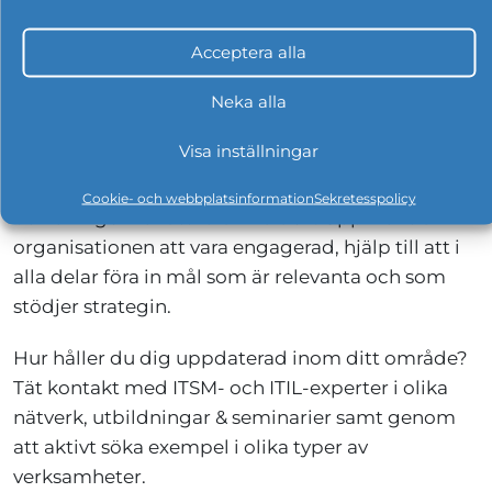
personer. Var tålmodig och ta extern hjälp för
objektivitet. Ha ambitionen att få ITSM att
Acceptera alla
utvecklas organiskt över tid snarare än att driva
stora projekt, dessa visar sig ofta ha begränsad
Neka alla
framgång. Försäkra er om att det finns tillgänglig
Visa inställningar
tid, resurser och kompetens på området. Var
noga med att kommunicera er ITSM vision, om
Cookie- och webbplatsinformation
Sekretesspolicy
och om igen för att förankra den. Uppmuntra
organisationen att vara engagerad, hjälp till att i
alla delar föra in mål som är relevanta och som
stödjer strategin.
Hur håller du dig uppdaterad inom ditt område?
Tät kontakt med ITSM- och ITIL-experter i olika
nätverk, utbildningar & seminarier samt genom
att aktivt söka exempel i olika typer av
verksamheter.