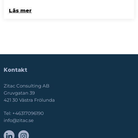
Läs mer
Kontakt
Zitac Consulting AB
Gruvgatan 39
421 30 Västra Frölunda
Tel:
+46317096190
info@zitac.se