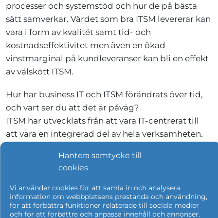
processer och systemstöd och hur de på bästa
sätt samverkar. Värdet som bra ITSM levererar kan
vara i form av kvalitét samt tid- och
kostnadseffektivitet men även en ökad
vinstmarginal på kundleveranser kan bli en effekt
av välskött ITSM.
Hur har business IT och ITSM förändrats över tid,
och vart ser du att det är påväg?
ITSM har utvecklats från att vara IT-centrerat till
att vara en integrerad del av hela verksamheten.
Framtiden ligger i att leverera kundcentrerat
Hantera samtycke till
värde.
cookies
Har du några rekommendationer för företag som
Vi använder cookies för att samla in och analysera
vill förbättra sin ITSM-strategi?
information om webbplatsens prestanda och användning,
för att förbättra funktioner relaterade till sociala medier
Starta där ni är, ta små steg och involvera rätt
och för att förbättra och anpassa innehåll och annonser.