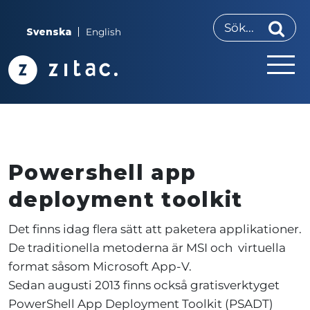
Svenska
English
Powershell app
deployment toolkit
Det finns
idag
flera sätt a
tt paketera applikationer
.
De traditionella metoderna
är MSI och
virtuella
format såsom Microsoft App-V
.
Sedan
a
ugust
i
2013
finns också gratisverktyget
PowerShell App Deployment Toolkit (PSADT)