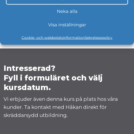
Application Lifecycle
Management Expert
Neka alla
+46 31 709 61 67
Visa inställningar
hakan.rydenblom@zitac.se
Cookie- och webbplatsinformation
Sekretesspolicy
Intresserad?
Fyll i formuläret och välj
kursdatum.
Vi erbjuder även denna kurs på plats hos våra
kunder. Ta kontakt med Håkan direkt för
skräddarsydd utbildning.