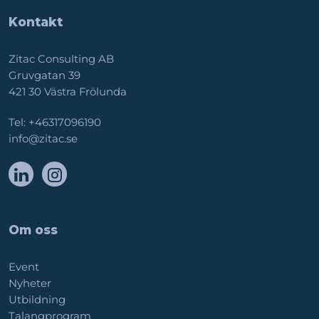
Kontakt
Zitac Consulting AB
Gruvgatan 39
421 30 Västra Frölunda
Tel:
+46317096190
info@zitac.se
Om oss
Event
Nyheter
Utbildning
Talangprogram