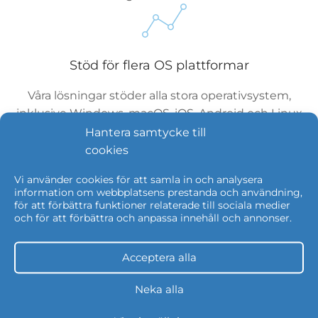
Stöd för flera OS plattformar
Våra lösningar stöder alla stora operativsystem,
inklusive Windows, macOS, iOS, Android och Linux
vilket garanterar smidig integration och hantering av
Hantera samtycke till
din organisations enheter.
cookies
Vi använder cookies för att samla in och analysera
information om webbplatsens prestanda och användning,
för att förbättra funktioner relaterade till sociala medier
och för att förbättra och anpassa innehåll och annonser.
Robust säkerhet
Våra UEM-plattformar inkluderar avancerade
Acceptera alla
säkerhetsfunktioner, såsom enhetskryptering,
fjärrlåsning och radering, apphantering och säker
Neka alla
åtkomstkontroll, för att skydda din organisations